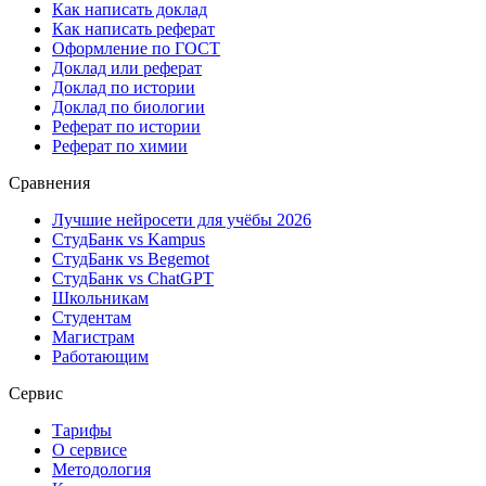
Как написать доклад
Как написать реферат
Оформление по ГОСТ
Доклад или реферат
Доклад по истории
Доклад по биологии
Реферат по истории
Реферат по химии
Сравнения
Лучшие нейросети для учёбы 2026
СтудБанк vs Kampus
СтудБанк vs Begemot
СтудБанк vs ChatGPT
Школьникам
Студентам
Магистрам
Работающим
Сервис
Тарифы
О сервисе
Методология