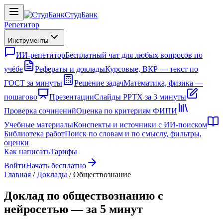
СтудБанк
Репетитор
Инструменты
ИИ-репетитор
Бесплатный чат для любых вопросов по
учёбе
Рефераты и доклады
Курсовые, ВКР — текст по
ГОСТ за минуты
Решение задач
Математика, физика —
пошагово
Презентации
Слайды PPTX за 3 минуты
Проверка сочинений
Оценка по критериям ФИПИ
Учебные материалы
Конспекты и источники с ИИ-поиском
Библиотека работ
Поиск по словам и по смыслу, фильтры,
оценки
Как написать
Тарифы
Войти
Начать бесплатно
Главная
/
Доклады
/
Обществознание
Доклад по обществознанию с
нейросетью — за 5 минут